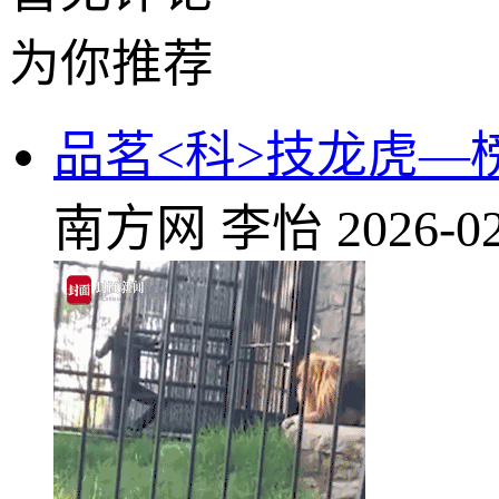
为你推荐
品茗<科>技龙虎—榜
南方网
李怡
2026-02