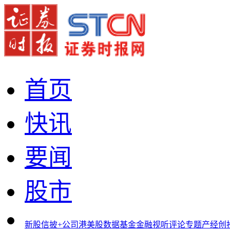
首页
快讯
要闻
股市
新股
信披+
公司
港美股
数据
基金
金融
视听
评论
专题
产经
创