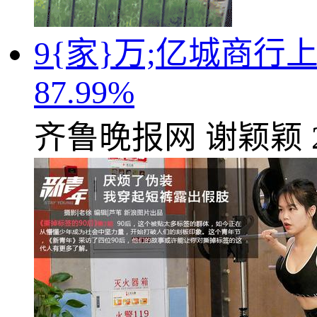
9{家}万;亿城商
87.99%
齐鲁晚报网
谢颖颖