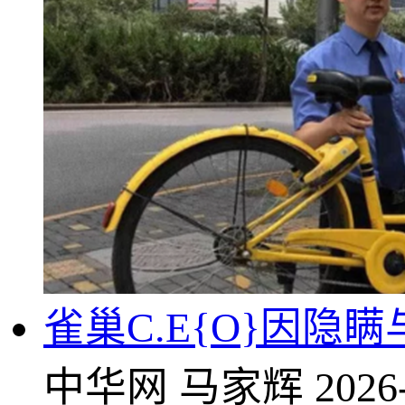
雀巢C.E{O}因隐
中华网
马家辉
2026