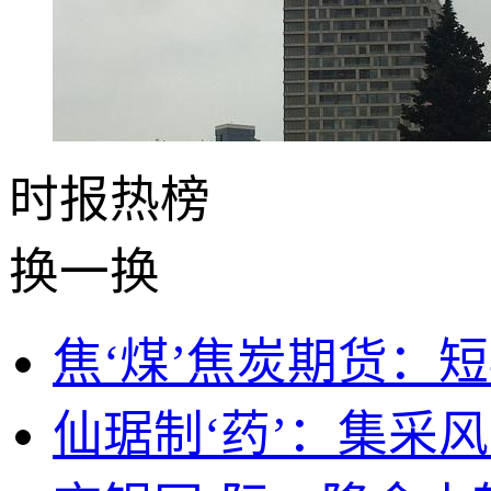
时报
热榜
换一换
焦‘煤’焦炭期货：
仙琚制‘药’：集采