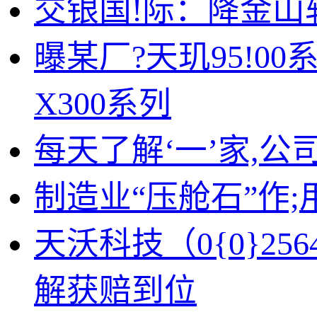
交银国!际：降金山
曝某厂?天玑95!0
X300系列
每天了解‘一’家,公
制造业“压舱石”作;
天沃科技（0{0}2
解获赔到位