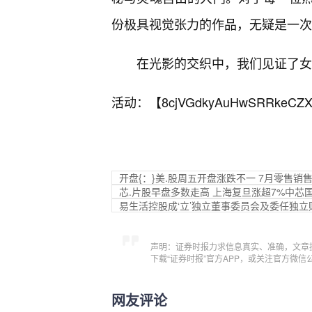
份极具视觉张力的作品，无疑是一次
在光影的交织中，我们见证了女
活动：【
8cjVGdkyAuHwSRRkeCZX
开盘{：}美.股周五开盘涨跌不一 7月零售销
芯.片股早盘多数走高 上海复旦涨超7%中芯
易生活控股成‘立’独立董事委员会及委任独立
声明：证券时报力求信息真实、准确，文章
下载“证券时报”官方APP，或关注官方微
网友评论