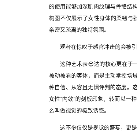
的使用能够加深肌肉纹理与骨骼结
构图不仅展示了女性身体的柔韧与张
亲密又疏离的独特氛围。
观者在惊叹于感官冲击的会被引
这种艺术表😎达的核心更在于
被动被看的客体，而是主动掌控场
种自信、从容且无惧评判的态度。
女性“内敛”的刻板印象，转而以一
么叫做视觉的极致诱惑。
这不🎯仅仅是视觉的盛宴，更