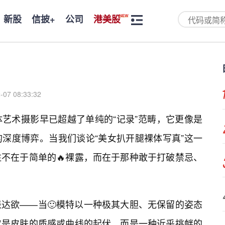
新股
信披+
公司
港美股
-07 08:33:32
艺术摄影早已超越了单纯的“记录”范畴，它更像是
深度博弈。当我们谈论“美女扒开腿裸体写真”这一
不在于简单的🔥裸露，而在于那种敢于打破禁忌、
达欲——当🙂模特以一种极其大胆、无保留的姿态
仅是皮肤的质感或曲线的起伏，而是一种近乎挑衅的