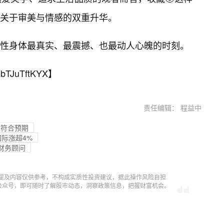
关于审美与情感的双重升华。
性身体最真实、最震撼、也最动人心魄的时刻。
bTJuTftKYX
】
责任编辑： 程益中
售符合预期
国际涨超4%
财务顾问
提及内容仅供参考，不构成实质性投资建议，据此操作风险自担
信公众号，即可随时了解股市动态，洞察政策信息，把握财富机会。