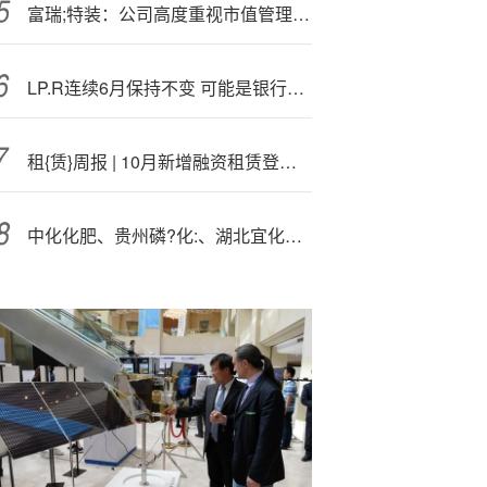
富瑞;特装：公司高度重视市值管理和投资者回报工作
LP.R连续6月保持不变 可能是银行净息差掣肘
租{赁}周报 | 10月新增融资租赁登记约79.3万笔 同比增长46.8%
中化化肥、贵州磷?化:、湖北宜化、金正大、迪斯科、汉和生物、三农富康等企业新动向