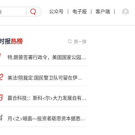
公众号
电子报
客户端
时报
热榜
换一换
特,朗普签署行政令，美国国家公园对外国游客门票涨价
美法!院裁定:国民警卫队可留在伊利诺伊州但不得执行任务
赢合科技;：斯科<尔>大力发展自有品牌业务
月<之>暗面—投资者砺思资本据悉筹集2.89亿美元资金，投资更多AI初创企业