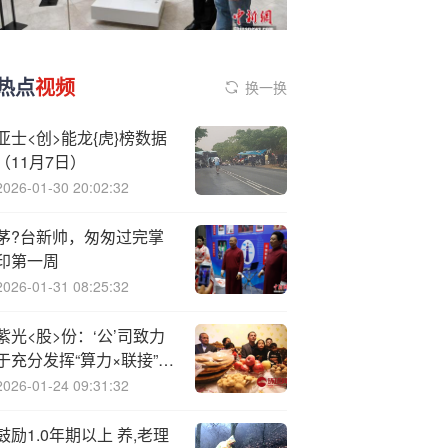
热点
视频
换一换
亚士<创>能龙{虎}榜数据
（11月7日）
2026-01-30 20:02:32
茅?台新帅，匆匆过完掌
印第一周
2026-01-31 08:25:32
紫光<股>份：‘公’司致力
于充分发挥“算力×联接”的
乘数效应
2026-01-24 09:31:32
鼓励1.0年期以上 养,老理